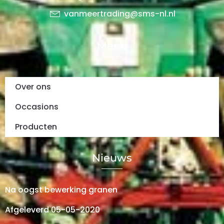
vanmeertrading@sms-nl.nl
Menu
Over ons
Occasions
Producten
Nieuws
Na oogst bewerking granen
Afgeleverd 05-05-2020