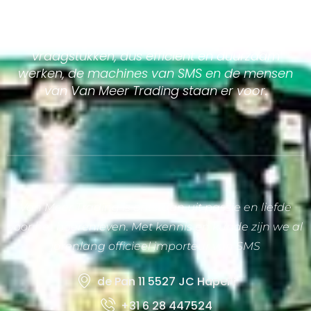
Goed doordachte oplossingen voor uw
vraagstukken, dus efficient en duurzaam
werken, de machines van SMS en de mensen
van Van Meer Trading staan er voor.
Van Meer Trading is ontstaan uit passie en liefde
voor het boerenleven. Met kennis en kunde zijn we al
jarenlang officieel importeur van SMS
de Pan 11 5527 JC Hapert
+31 6 28 447524