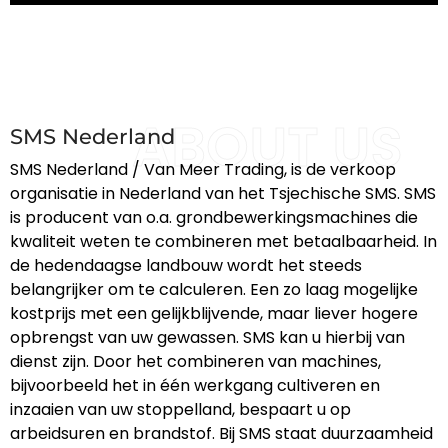
organisatie in Nederland van het Tsjechische SMS.
organisatie in Nederland van het Tsjechische SMS.
organisatie in Nederland van het Tsjechische SMS.
bijvoorbeeld het in één werkgang cultiveren en
bijvoorbeeld het in één werkgang cultiveren en
bijvoorbeeld het in één werkgang cultiveren en
SMS is producent van o.a.
SMS is producent van o.a.
SMS is producent van o.a.
inzaaien van uw stoppelland.
inzaaien van uw stoppelland.
inzaaien van uw stoppelland.
Neem contact op
Neem contact op
Neem contact op
grondbewerkingsmachines die kwaliteit weten te
grondbewerkingsmachines die kwaliteit weten te
grondbewerkingsmachines die kwaliteit weten te
combineren met betaalbaarheid.
combineren met betaalbaarheid.
combineren met betaalbaarheid.
Neem contact op
Neem contact op
Neem contact op
ABOUT US
Neem contact op
Neem contact op
Neem contact op
SMS Nederland
SMS Nederland / Van Meer Trading, is de verkoop
organisatie in Nederland van het Tsjechische SMS. SMS
is producent van o.a. grondbewerkingsmachines die
kwaliteit weten te combineren met betaalbaarheid. In
de hedendaagse landbouw wordt het steeds
belangrijker om te calculeren. Een zo laag mogelijke
kostprijs met een gelijkblijvende, maar liever hogere
opbrengst van uw gewassen. SMS kan u hierbij van
dienst zijn. Door het combineren van machines,
bijvoorbeeld het in één werkgang cultiveren en
inzaaien van uw stoppelland, bespaart u op
arbeidsuren en brandstof. Bij SMS staat duurzaamheid