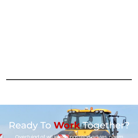
Extra
Lees meer
Ready To
Work
Together?
Overtuigd of wil je een passend advies, neem