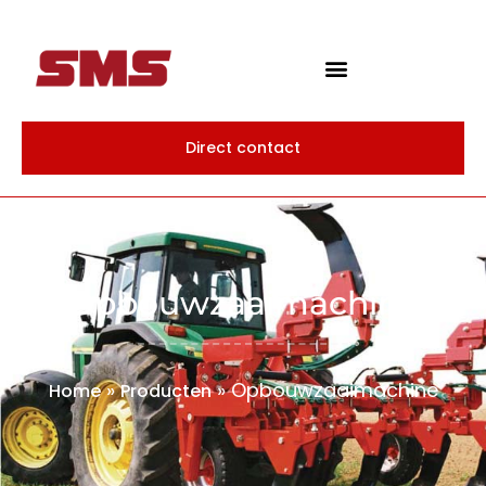
Direct contact
Opbouwzaaimachine
»
»
Opbouwzaaimachine
Home
Producten