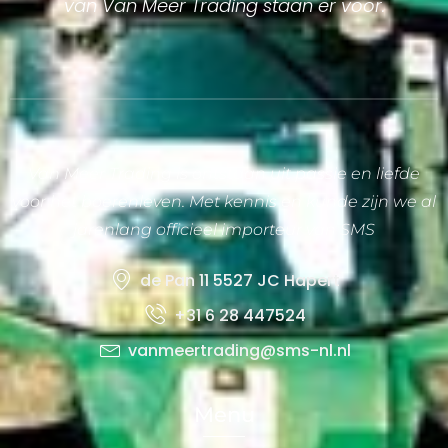
van Van Meer Trading staan er voor.
Van Meer Trading is ontstaan uit passie en liefde
voor het boerenleven. Met kennis en kunde zijn we al
jarenlang officieel importeur van SMS
de Pan 11 5527 JC Hapert
+31 6 28 447524
vanmeertrading@sms-nl.nl
Menu