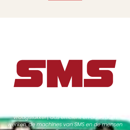
Goed doordachte oplossingen voor uw
vraagstukken, dus efficient en duurzaam
werken, de machines van SMS en de mensen