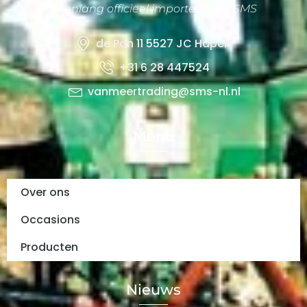
jarenlang officieel importeur van SMS
de Pan 11 5527 JC Hapert
+31 6 28 447524
vanmeertrading@sms-nl.nl
Menu
Over ons
Occasions
Producten
Nieuws