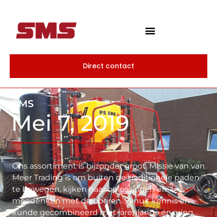
Direct contact
SMS
Mei 7, 2019
Ons assortiment is bijzonder groot. Missie van van
Meer Trading is om buiten de traditionele paden
te bewegen, kijken naar oplossingen en
meedenken met de boeren. Vanuit kennis en
kunde gecombineerd met jarenlange ervaring,