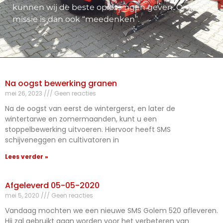
kunnen wij de beste oplossingen geven. Onze
missie is dan ook “meedenken”.
Na oogst bewerking granen
mei 26, 2023
Geen reacties
Na de oogst van eerst de wintergerst, en later de
wintertarwe en zomermaanden, kunt u een
stoppelbewerking uitvoeren. Hiervoor heeft SMS
schijveneggen en cultivatoren in
Lees verder »
Afgeleverd 05-05-2020
mei 5, 2020
Geen reacties
Vandaag mochten we een nieuwe SMS Golem 520 afleveren.
Hij zal gebruikt gaan worden voor het verbeteren van