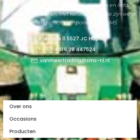
Van Meer Trading is ontstaan uit passie en liefde
voor het boerenleven. Met kennis en kunde zijn we al
jarenlang officieel importeur van SMS
de Pan 11 5527 JC Hapert
+31 6 28 447524
vanmeertrading@sms-nl.nl
Menu
Over ons
Occasions
Producten