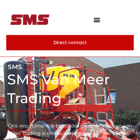
Direct contact
SMS
SMS Van Meer
Trading
Ons assortiment is bijzonder groot. Missie van van
Meer Trading is om buiten de traditionele paden