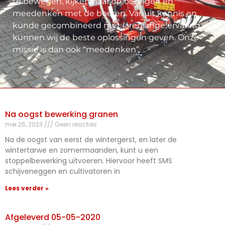
te bewegen, kijken naar oplossingen en
meedenken met de boeren. Vanuit kennis en
kunde gecombineerd met jarenlange ervaring,
kunnen wij de beste oplossingen geven. Onze
missie is dan ook “meedenken”.
Na oogst bewerking granen
mei 26, 2023
Geen reacties
Na de oogst van eerst de wintergerst, en later de
wintertarwe en zomermaanden, kunt u een
stoppelbewerking uitvoeren. Hiervoor heeft SMS
schijveneggen en cultivatoren in
Lees verder »
Afgeleverd 05-05-2020