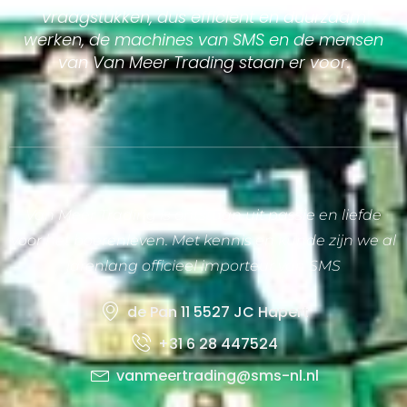
vraagstukken, dus efficient en duurzaam
werken, de machines van SMS en de mensen
van Van Meer Trading staan er voor.
Van Meer Trading is ontstaan uit passie en liefde
voor het boerenleven. Met kennis en kunde zijn we al
jarenlang officieel importeur van SMS
de Pan 11 5527 JC Hapert
+31 6 28 447524
vanmeertrading@sms-nl.nl