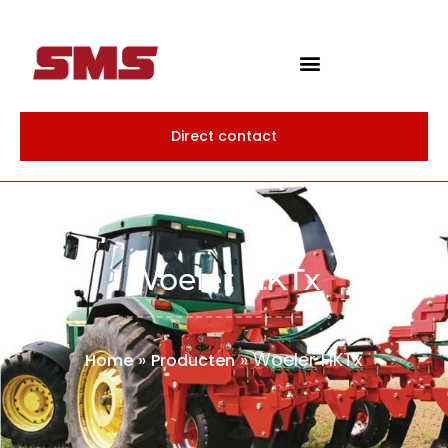
Direct contact
Woeler HKTx
»
»
Woeler HKTx
Home
Producten