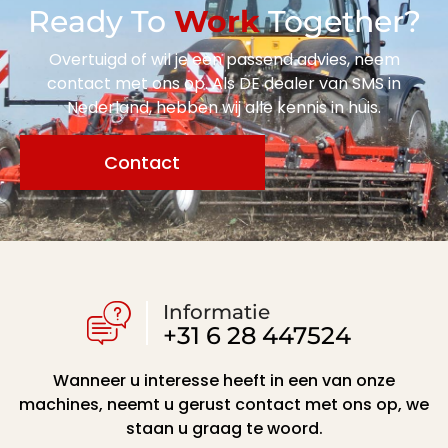
Ready To
Work
Together?
Overtuigd of wil je een passend advies, neem
contact met ons op. Als DE dealer van SMS in
Nederland, hebben wij alle kennis in huis.
Contact
Informatie
+31 6 28 447524
Wanneer u interesse heeft in een van onze
machines, neemt u gerust contact met ons op, we
staan u graag te woord.