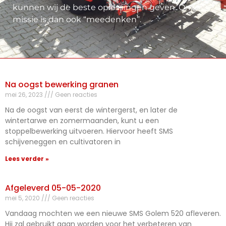
kunnen wij de beste oplossingen geven. Onze
missie is dan ook “meedenken”.
Na oogst bewerking granen
mei 26, 2023
Geen reacties
Na de oogst van eerst de wintergerst, en later de
wintertarwe en zomermaanden, kunt u een
stoppelbewerking uitvoeren. Hiervoor heeft SMS
schijveneggen en cultivatoren in
Lees verder »
Afgeleverd 05-05-2020
mei 5, 2020
Geen reacties
Vandaag mochten we een nieuwe SMS Golem 520 afleveren.
Hij zal gebruikt gaan worden voor het verbeteren van