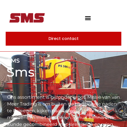
Direct contact
SMS
Sms
Ons assortiment is bijzonder groot. Missie van van
Meer Trading is om buiten de traditionele paden
te bewegen, kijken naar oplossingen en
meedenken met de boeren. Vanuit kennis en
kunde gecombineerd met jarenlange ervaring,