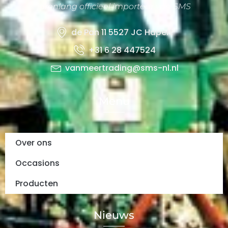
jarenlang officieel importeur van SMS
de Pan 11 5527 JC Hapert
+31 6 28 447524
vanmeertrading@sms-nl.nl
Menu
Over ons
Occasions
Producten
Nieuws